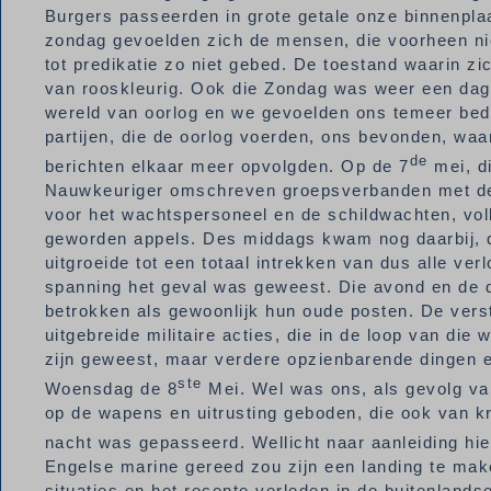
Burgers passeerden in grote getale onze binnenplaa
zondag gevoelden zich de mensen, die voorheen nie
tot predikatie zo niet gebed. De toestand waarin z
van rooskleurig. Ook die Zondag was weer een dag
wereld van oorlog en we gevoelden ons temeer bedre
partijen, die de oorlog voerden, ons bevonden, wa
de
berichten elkaar meer opvolgden. Op de 7
mei, d
Nauwkeuriger omschreven groepsverbanden met de 
voor het wachtspersoneel en de schildwachten, vol
geworden appels. Des middags kwam nog daarbij, d
uitgroeide tot een totaal intrekken van dus alle ver
spanning het geval was geweest. Die avond en de
betrokken als gewoonlijk hun oude posten. De ver
uitgebreide militaire acties, die in de loop van d
zijn geweest, maar verdere opzienbarende dingen e
ste
Woensdag de 8
Mei. Wel was ons, als gevolg va
op de wapens en uitrusting geboden, die ook van kr
nacht was gepasseerd. Wellicht naar aanleiding hie
Engelse marine gereed zou zijn een landing te mak
situaties en het recente verleden in de buitenland