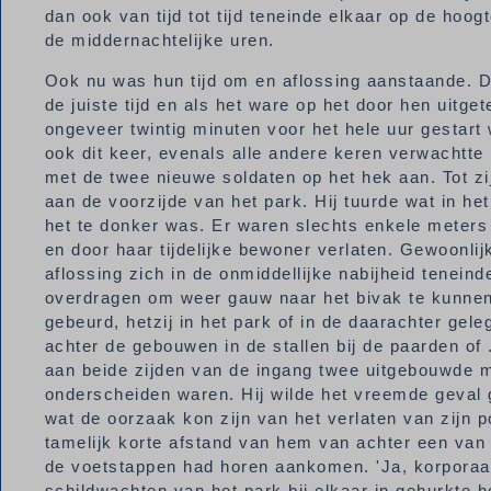
dan ook van tijd tot tijd teneinde elkaar op de ho
de middernachtelijke uren.
Ook nu was hun tijd om en aflossing aanstaande. 
de juiste tijd en als het ware op het door hen uitg
ongeveer twintig minuten voor het hele uur gestart 
ook dit keer, evenals alle andere keren verwacht
met de twee nieuwe soldaten op het hek aan. Tot zi
aan de voorzijde van het park. Hij tuurde wat in h
het te donker was. Er waren slechts enkele meters
en door haar tijdelijke bewoner verlaten. Gewoonlij
aflossing zich in de onmiddellijke nabijheid tenei
overdragen om weer gauw naar het bivak te kunnen t
gebeurd, hetzij in het park of in de daarachter gel
achter de gebouwen in de stallen bij de paarden of 
aan beide zijden van de ingang twee uitgebouwde mu
onderscheiden waren. Hij wilde het vreemde geval 
wat de oorzaak kon zijn van het verlaten van zijn p
tamelijk korte afstand van hem van achter een van
de voetstappen had horen aankomen. 'Ja, korporaal, 
schildwachten van het park bij elkaar in gehurkte h