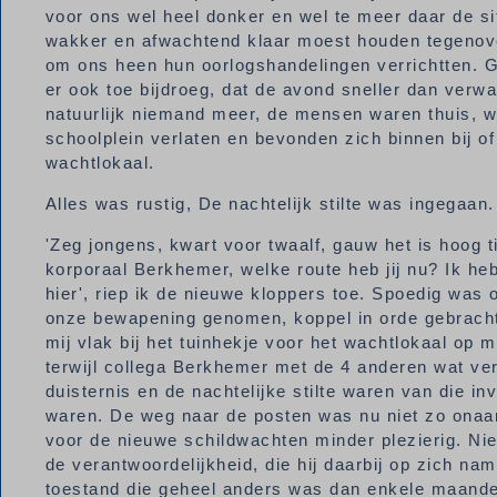
voor ons wel heel donker en wel te meer daar de sit
wakker en afwachtend klaar moest houden tegenover 
om ons heen hun oorlogshandelingen verrichtten. G
er ook toe bijdroeg, dat de avond sneller dan verwa
natuurlijk niemand meer, de mensen waren thuis, w
schoolplein verlaten en bevonden zich binnen bij of
wachtlokaal.
Alles was rustig, De nachtelijk stilte was ingegaan.
'Zeg jongens, kwart voor twaalf, gauw het is hoog t
korporaal Berkhemer, welke route heb jij nu? Ik he
hier', riep ik de nieuwe kloppers toe. Spoedig wa
onze bewapening genomen, koppel in orde gebracht 
mij vlak bij het tuinhekje voor het wachtlokaal o
terwijl collega Berkhemer met de 4 anderen wat ve
duisternis en de nachtelijke stilte waren van die i
waren. De weg naar de posten was nu niet zo onaa
voor de nieuwe schildwachten minder plezierig. Niett
de verantwoordelijkheid, die hij daarbij op zich nam
toestand die geheel anders was dan enkele maande