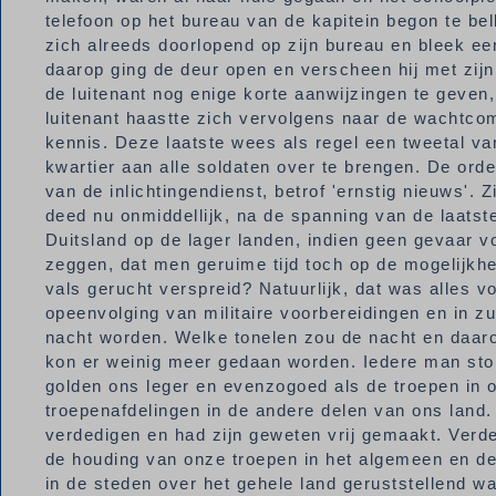
telefoon op het bureau van de kapitein begon te b
zich alreeds doorlopend op zijn bureau en bleek ee
daarop ging de deur open en verscheen hij met zijn 
de luitenant nog enige korte aanwijzingen te geven,
luitenant haastte zich vervolgens naar de wachtco
kennis. Deze laatste wees als regel een tweetal 
kwartier aan alle soldaten over te brengen. De or
van de inlichtingendienst, betrof 'ernstig nieuws'. Z
deed nu onmiddellijk, na de spanning van de laatst
Duitsland op de lager landen, indien geen gevaar 
zeggen, dat men geruime tijd toch op de mogelijkh
vals gerucht verspreid? Natuurlijk, dat was alles
opeenvolging van militaire voorbereidingen en in 
nacht worden. Welke tonelen zou de nacht en daar
kon er weinig meer gedaan worden. Iedere man ston
golden ons leger en evenzogoed als de troepen in o
troepenafdelingen in de andere delen van ons land. H
verdedigen en had zijn geweten vrij gemaakt. Verd
de houding van onze troepen in het algemeen en de
in de steden over het gehele land geruststellend wa