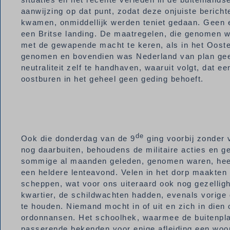
aanwijzing op dat punt, zodat deze onjuiste bericht
kwamen, onmiddellijk werden teniet gedaan. Geen 
een Britse landing. De maatregelen, die genomen wa
met de gewapende macht te keren, als in het Oosten
genomen en bovendien was Nederland van plan geen
neutraliteit zelf te handhaven, waaruit volgt, dat 
oostburen in het geheel geen geding behoeft.
de
Ook die donderdag van de 9
ging voorbij zonder v
nog daarbuiten, behoudens de militaire acties en 
sommige al maanden geleden, genomen waren, heer
een heldere lenteavond. Velen in het dorp maakten 
scheppen, wat voor ons uiteraard ook nog gezelligh
kwartier, de schildwachten hadden, evenals vorige
te houden. Niemand mocht in of uit en zich in dien
ordonnansen. Het schoolhek, waarmee de buitenpl
passerende bekenden voor enige afleiding een woor