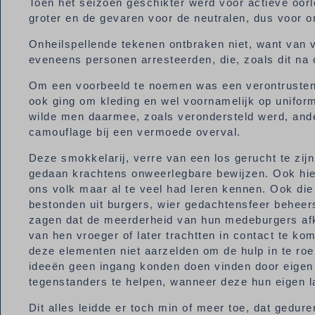
Toen het seizoen geschikter werd voor actieve oor
groter en de gevaren voor de neutralen, dus voor 
Onheilspellende tekenen ontbraken niet, want van v
eveneens personen arresteerden, die, zoals dit na
Om een voorbeeld te noemen was een verontrustende
ook ging om kleding en wel voornamelijk op unifor
wilde men daarmee, zoals verondersteld werd, ande
camouflage bij een vermoede overval.
Deze smokkelarij, verre van een los gerucht te zij
gedaan krachtens onweerlegbare bewijzen. Ook hie
ons volk maar al te veel had leren kennen. Ook di
bestonden uit burgers, wier gedachtensfeer beheerst
zagen dat de meerderheid van hun medeburgers afke
van hen vroeger of later trachtten in contact te ko
deze elementen niet aarzelden om de hulp in te roe
ideeën geen ingang konden doen vinden door eigen
tegenstanders te helpen, wanneer deze hun eigen l
Dit alles leidde er toch min of meer toe, dat gedur