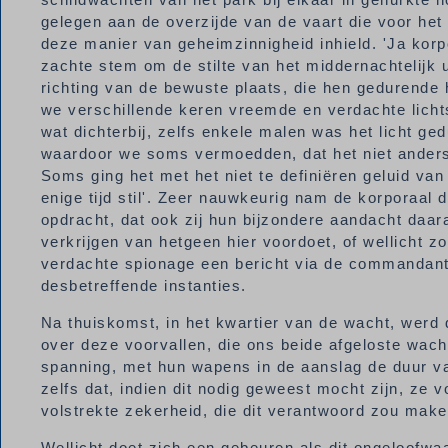
gelegen aan de overzijde van de vaart die voor he
deze manier van geheimzinnigheid inhield. 'Ja korpo
zachte stem om de stilte van het middernachtelijk uu
richting van de bewuste plaats, die hen gedurende 
we verschillende keren vreemde en verdachte lichts
wat dichterbij, zelfs enkele malen was het licht g
waardoor we soms vermoedden, dat het niet anders 
Soms ging het met het niet te definiëren geluid va
enige tijd stil'. Zeer nauwkeurig nam de korporaal
opdracht, dat ook zij hun bijzondere aandacht daa
verkrijgen van hetgeen hier voordoet, of wellicht z
verdachte spionage een bericht via de commandant
desbetreffende instanties.
Na thuiskomst, in het kwartier van de wacht, wer
over deze voorvallen, die ons beide afgeloste wacht
spanning, met hun wapens in de aanslag de duur v
zelfs dat, indien dit nodig geweest mocht zijn, ze
volstrekte zekerheid, die dit verantwoord zou make
Wellicht doet zich een gebeuren als dit ongeloofwaa