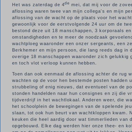
de
Het was zaterdag de 4
mei, dat mij voor de zovee
aflossing waren twee van mijn collega's en mijn p
aflossing van de wacht op de plaats voor het wacht
gewoonlijk voor de eerstvolgende 24 uur om de twe
bestond deze uit 18 manschappen, 3 korporaals en
omstandigheden en te meer de noodzaak gevoelend
wachtploeg waaronder een onzer sergeants, een zee
Berkhemer en mijn persoon, die lang reeds dag in
overige 18 manschappen waaronder zich gelukkig g
en toch vlot verloop kunnen hebben.
Toen dan ook eenmaal de aflossing achter de rug 
wachten op de voor hen bestemde posten hadden uit
strubbeling of enig nieuws, dat eventueel van de 
stonden handelden naar hun consignes en zij die vr
tijdverdrijf in het wachtlokaal. Anderen weer, die 
het schoolplein de bewegingen van de spelende je
slaan, tot ook hun beurt van wachtkloppen kwam. 
keuken die heel aardig door wat timmerlieden van
opgebouwd. Elke dag werden hier onze thee- en ko