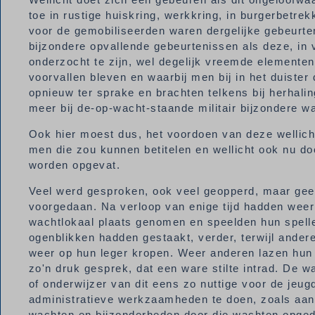
toe in rustige huiskring, werkkring, in burgerbetre
voor de gemobiliseerden waren dergelijke gebeurt
bijzondere opvallende gebeurtenissen als deze, in 
onderzocht te zijn, wel degelijk vreemde elementen
voorvallen bleven en waarbij men bij in het duiste
opnieuw ter sprake en brachten telkens bij herhali
meer bij de-op-wacht-staande militair bijzondere
Ook hier moest dus, het voordoen van deze wellicht
men die zou kunnen betitelen en wellicht ook nu doo
worden opgevat.
Veel werd gesproken, ook veel geopperd, maar geen 
voorgedaan. Na verloop van enige tijd hadden weer 
wachtlokaal plaats genomen en speelden hun spelletj
ogenblikken hadden gestaakt, verder, terwijl ande
weer op hun leger kropen. Weer anderen lazen hun k
zo'n druk gesprek, dat een ware stilte intrad. De 
of onderwijzer van dit eens zo nuttige voor de jeu
administratieve werkzaamheden te doen, zoals aan
wachten en bijzonderheden door die wachten opged