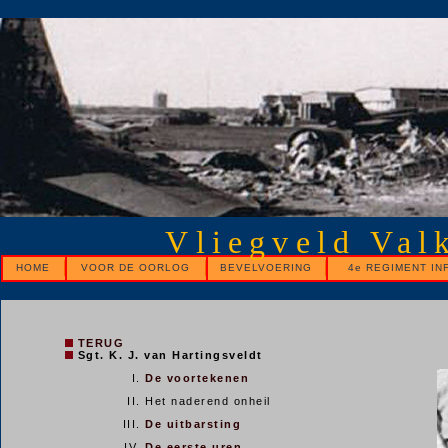
Vliegveld Val
HOME
VOOR DE OORLOG
BEVELVOERING
4e REGIMENT IN
TERUG
Sgt. K. J. van Hartingsveldt
De voortekenen
Het naderend onheil
De uitbarsting
De eerste uren