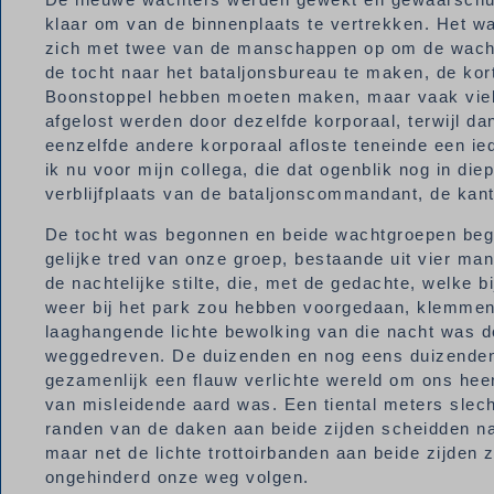
klaar om van de binnenplaats te vertrekken. Het w
zich met twee van de manschappen op om de wacht 
de tocht naar het bataljonsbureau te maken, de kort
Boonstoppel hebben moeten maken, maar vaak viel
afgelost werden door dezelfde korporaal, terwijl 
eenzelfde andere korporaal afloste teneinde een i
ik nu voor mijn collega, die dat ogenblik nog in di
verblijfplaats van de bataljonscommandant, de kan
De tocht was begonnen en beide wachtgroepen beg
gelijke tred van onze groep, bestaande uit vier man,
de nachtelijke stilte, die, met de gedachte, welke
weer bij het park zou hebben voorgedaan, klemmen
laaghangende lichte bewolking van die nacht was d
weggedreven. De duizenden en nog eens duizenden
gezamenlijk een flauw verlichte wereld om ons heen
van misleidende aard was. Een tiental meters slech
randen van de daken aan beide zijden scheidden n
maar net de lichte trottoirbanden aan beide zijden
ongehinderd onze weg volgen.