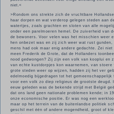
niet.<
>Rondom ons strekte zich de vruchtbare Hollandse 
haar dorpen en wat verderop gelegen steden aan de
watertjes, zoals grachten en sloten van alle mogelij
onder een parelmoeren hemel. De zuiverheid van d
de bewoners. Voor velen was het misschien weer e
hen onbezet was en zij zich weer wat rust gunden
mens had ook maar enig andere gedachte. Zei niet 
meen Frederik de Grote, dat de Hollanders toonbeel
nood gedwongen? Zij zijn een volk van kooplui en z
van echte kustdorpjes kon waarnemen, van stoere v
grote steden weer op wijzen, hadden zij het ver g
edelmoedig bijgedragen tot het gemeenschappelij
voor een volk zo diep religieus de grootste deugd. 
eeuw geleden was de bekende strijd met België geë
dat ons land geen nationale problemen kende; in 19
onze economische positie. Er was nog een werkloosh
maar op het terrein van de buitenlandse politiek s
geschil met één of andere mogendheid, groot of kl