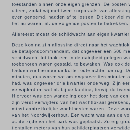
toestanden binnen onze eigen grenzen. De posten w
uiteen, zodat wij met twee korporaals van aflossin
even genoemd, hadden af te lossen. Dit keer viel m
het nu waren, nl. de volgende posten te betrekken.
Allereerst moest de schildwacht aan eigen kwartier
Deze kon na zijn aflossing direct naar het wachtl
de bataljonscommandant, dat ongeveer een 500 mete
schildwacht tot taak een in de nabijheid gelegen w
toebehoren waren gestald, te bewaken. Was ook dez
hadden we hiermee de korte route achter de rug. De
minuten, dus waren we om ongeveer tien minuten ove
had, was ongeveer drie kwartier onderweg. Zijn ee
verwijderd en wel nl. bij de kantine, terwijl de tw
Hiervoor was een wandeling door het dorp van een k
zijn verst verwijderd van het wachtlokaal gerekend
minst aantrekkelijke wachtposten waren. Deze ware
van het Noordwijkerhout. Een wacht was aan de voor
achterzijde van het park was geplaatst. Zo erg groo
tientallen meters van hun schilderplaatsen verwijd