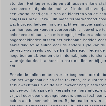
stonden. Het lag er rustig en stil tussen enkele st
eveneens rustig als de nacht zelf in de stille voor
een voortdurend geruis van de bladeren van de bomen
enigszins brak. Terwijl dit maar ternauwernood ho
wachtgroep, hetgeen in die nacht een mooie aankon
van hun posten konden voorbereiden, hoewel we to
onbekende situatie, zo min mogelijk wilden aanko
ongeregeldheden tussen het geboomte hadden voo
aanleiding tot afleiding voor de andere zijde van d
de weg was reeds voor de helft afgelegd. Tegen de 
hoge bomen af, bomen die in de nabijheid stonden v
watertje dat deels achter het park om liep en bij ge
stil.
Enkele tientallen meters verder begonnen ook de 
van het wagenpark zich af te tekenen, de duisterni
schildwachthuisje en de schildwacht nog niet ware
als gewoonlijk aan de linkerzijde van ons uitgezie
vrijwel doorlopend opengehouden, omdat toch een 
buiten als binnen schilderen. Bij het naderen van
het park verwachten, omdat ook hij zijn aflossingst