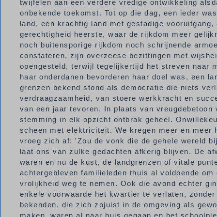
twijfelen aan een verdere vredige ontwikkeling alsda
onbekende toekomst. Tot op die dag, een ieder was
land, een krachtig land met gestadige vooruitgang
gerechtigheid heerste, waar de rijkdom meer gelij
noch buitensporige rijkdom noch schrijnende armoe
constateren, zijn overzeese bezittingen met wijshe
opengesteld, terwijl tegelijkertijd het streven naar 
haar onderdanen bevorderen haar doel was, een lan
grenzen bekend stond als democratie die niets ver
verdraagzaamheid, van stoere werkkracht en succes
van een jaar tevoren. In plaats van vreugdebetoon 
stemming in elk opzicht ontbrak geheel. Onwilleke
scheen met elektriciteit. We kregen meer en meer h
vroeg zich af: 'Zou de vonk die de gehele wereld bi
laat ons van zulke gedachten afkerig blijven. De 
waren en nu de kust, de landgrenzen of vitale punt
achtergebleven familieleden thuis al voldoende o
vrolijkheid weg te nemen. Ook die avond echter g
enkele voorwaarde het kwartier te verlaten, zonder 
bekenden, die zich zojuist in de omgeving als gewo
maken, waren al naar huis gegaan en het schoolplei