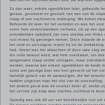
Zo dan weer, enkele ogenblikken later, gebeurde het
geraas, gerommel en gesnurk van een van de slapers
slaap of een nachtmerrie onderging. We keken elka
Behoorde dit weer tot het verleden en was het vo
soms hele onverstaanbare verhalen, tot op een oge
onmiddellijke nabijheid zijn roes uitsliep een flink
rust moest hij genoegen nemen. Deze staarde de ee
het rond en vervolgens moest hij tot de ontdekki
had. Veelal was het afwachten of deze rake slag e
ten volle bewust werd, wat hem overkwam, ten deel 
aangename slaap verder uitslapen, maar onmiddell
worden, waarna dan enkele ogenblikken de beide m
soms wel gevolgd door een kort gevecht tot het vol
hartelijk gelach van de aanwezigen, die het toneel
hadden uitgezien naar het slot van de voorstelling, 
het andere geval was de snurker beter af, omdat z
het vertrek zijn klap daar trachtte zuchtend te bov
Spoedig was ook dit uur van betrekkelijke rust om
De nieuwe wachters werden gewekt en gewaarschu