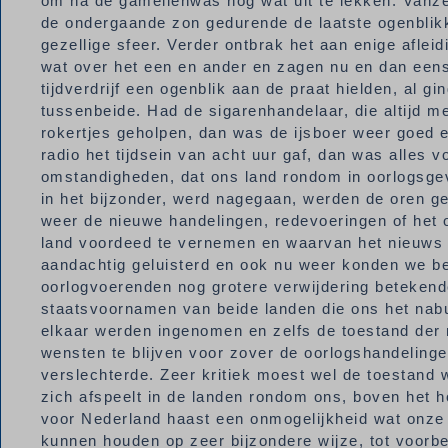
om na de gamellenwas nog wat uit te lekken. Vanzel
de ondergaande zon gedurende de laatste ogenblik
gezellige sfeer. Verder ontbrak het aan enige afleid
wat over het een en ander en zagen nu en dan een
tijdverdrijf een ogenblik aan de praat hielden, al 
tussenbeide. Had de sigarenhandelaar, die altijd m
rokertjes geholpen, dan was de ijsboer weer goed e
radio het tijdsein van acht uur gaf, dan was alles v
omstandigheden, dat ons land rondom in oorlogsge
in het bijzonder, werd nagegaan, werden de oren ge
weer de nieuwe handelingen, redevoeringen of het o
land voordeed te vernemen en waarvan het nieuws 
aandachtig geluisterd en ook nu weer konden we be
oorlogvoerenden nog grotere verwijdering betekend
staatsvoornamen van beide landen die ons het nabu
elkaar werden ingenomen en zelfs de toestand der 
wensten te blijven voor zover de oorlogshandeling
verslechterde. Zeer kritiek moest wel de toestand 
zich afspeelt in de landen rondom ons, boven het h
voor Nederland haast een onmogelijkheid wat onze ne
kunnen houden op zeer bijzondere wijze, tot voorb