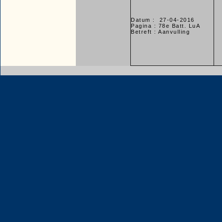
Datum : 27-04-2016
Pagina : 78e Batt. LuA
Betreft : Aanvulling