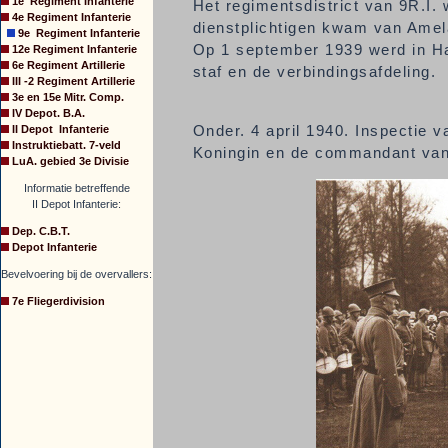
1e Regiment Infanterie
Het regimentsdistrict van 9R.I
4e Regiment Infanterie
dienstplichtigen kwam van Amel
9e Regiment Infanterie
Op 1 september 1939 werd in Ha
12e Regiment Infanterie
6e Regiment Artillerie
staf en de verbindingsafdeling.
III -2 Regiment Artillerie
3e en 15e Mitr. Comp.
IV Depot. B.A.
Onder. 4 april 1940. Inspectie v
II Depot Infanterie
Instruktiebatt. 7-veld
Koningin en de commandant van
LuA. gebied 3e Divisie
Informatie betreffende
II Depot Infanterie:
Dep. C.B.T.
Depot Infanterie
Bevelvoering bij de overvallers:
7e Fliegerdivision