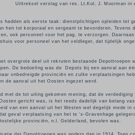
Uittreksel verslag van res. Lt.Kol. J. Moorman in 
 hadden als eerste taak: dienstplichtigen opleiden tot 
n hen tot korporaal en sergeant te bevorderen. Tevens d
ten, ook personeel voor het pag. te verzorgen. Daarnaas
huis voor personeel van het veldleger, dat tijdelijk ong
het overgrote deel uit rekruten bestaande Depottroepen
epen. De bedoeling was de Depots bij een aanval aan één
naar onbedreigde provinciën en zulke verplaatsingen he
en de aanval uit het Oosten ingezet werd.
d met de tot uiting gekomen mening, dat de verdediging 
Oosten gericht was, is het reeds dadelijk van belang vas
heid van een aanval uit het Westen wel degelijk mede in
dat geval verplaatsing van het te 's-Gravenhage gelegerd
ostelijke provinciën, n.l. Gelderland, bevolen was.
isatie der Depottroepen was anders dan in 1914. Toen c