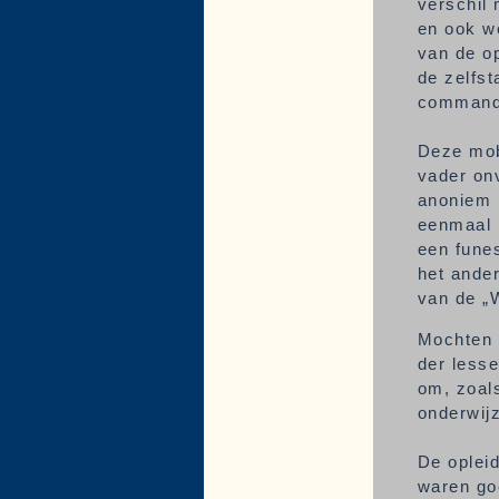
verschil 
en ook we
van de o
de zelfst
commanda
Deze mob
vader on
anoniem b
eenmaal p
een funes
het ande
van de „
Mochten z
der less
om, zoals
onderwijz
De opleid
waren go