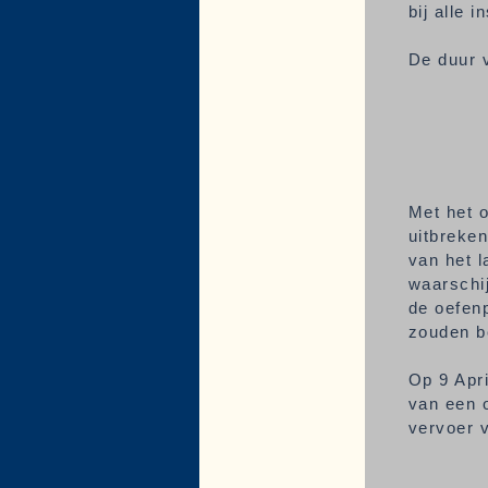
bij alle 
De duur v
Met het 
uitbreken
van het l
waarschij
de oefen
zouden be
Op 9 Apr
van een o
vervoer 