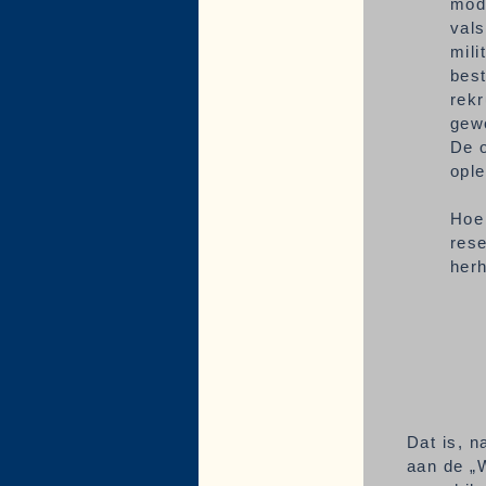
mode
vals
mili
best
rek
gew
De 
ople
Hoe 
rese
herh
Dat is, n
aan de „