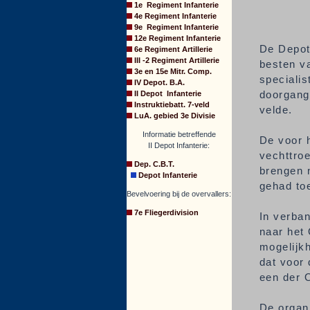
1e Regiment Infanterie
4e Regiment Infanterie
9e Regiment Infanterie
12e Regiment Infanterie
De Depots
6e Regiment Artillerie
III -2 Regiment Artillerie
besten va
3e en 15e Mitr. Comp.
specialis
IV Depot. B.A.
doorgangs
II Depot Infanterie
Instruktiebatt. 7-veld
velde.
LuA. gebied 3e Divisie
Informatie betreffende
De voor 
II Depot Infanterie:
vechttro
Dep. C.B.T.
brengen 
Depot Infanterie
gehad to
Bevelvoering bij de overvallers:
7e Fliegerdivision
In verban
naar het 
mogelijk
dat voor 
een der O
De organ