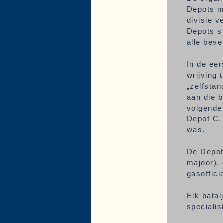
Depots me
divisie v
Depots st
alle beve
In de eer
wrijving
„zelfstan
aan die b
volgenden
Depot C.
was.
De Depots
majoor), 
gasoffici
Elk batal
speciali