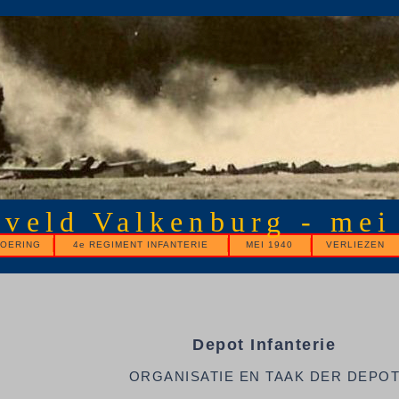
gveld Valkenburg - mei
OERING
4e REGIMENT INFANTERIE
MEI 1940
VERLIEZEN
Depot Infanterie
ORGANISATIE EN TAAK DER DEPO