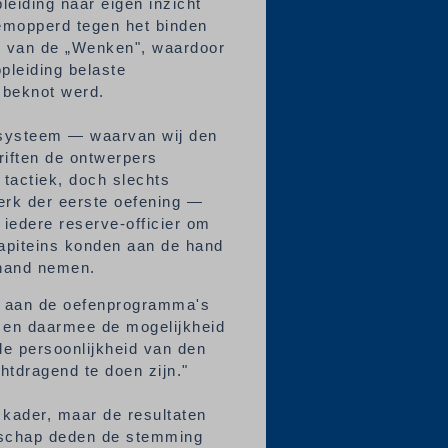
leiding naar eigen inzicht
 gemopperd tegen het binden
k van de „Wenken", waardoor
pleiding belaste
 beknot werd.
 systeem — waarvan wij den
riften de ontwerpers
tactiek, doch slechts
perk der eerste oefening —
iedere reserve-officier om
kapiteins konden aan de hand
r hand nemen.
eer aan de oefenprogramma's
 en daarmee de mogelijkheid
de persoonlijkheid van den
htdragend te doen zijn."
 kader, maar de resultaten
dschap deden de stemming