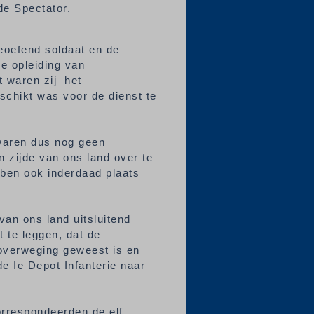
de Spectator.
geoefend soldaat en de
e opleiding van
t waren zij het
eschikt was voor de dienst te
 waren dus nog geen
 zijde van ons land over te
bben ook inderdaad plaats
van ons land uitsluitend
t te leggen, dat de
 overweging geweest is en
e Ie Depot Infanterie naar
orrespondeerden de elf