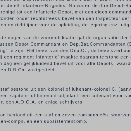
t de elf Infanterie-Brigades. Nu waren de drie Depot-Ba
erenigd tot een Infanterie-Depot, met een eigen command
onden onder rechtstreeks bevel van den Inspecteur der In
len en richtlijnen voor de opleiding, de legering enz. uit
ste dagen van de voormobilisatie gaf de organisatie der 
 tussen Depot Commandant en Dep.Bat.Commandanten (D.
dig" te zijn. Het bevel van den Dep.C. ,,de bevelsverhoudi
ij een regiment Infanterie" maakte daaraan terstond een e
 dag een gelijkluidend bevel uit voor alle Depots, waar
 en D.B.Cn. vastgesteld
taf bestond uit een kolonel of luitenant-kolonel C. (aan
een kapitein- of luitenant-adjudant, een luitenant voor s
er, een A.O.O.A. en enige schrijvers.
jon bestond uit een staf en zeven compagnieën, waarvan 
sten-compn. en een subsistentencomp.