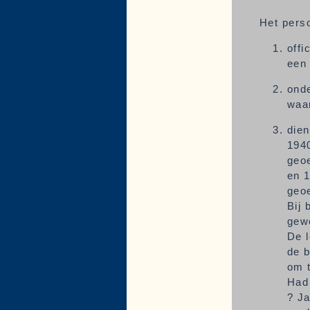
Het perso
offi
een 
onde
waar
dien
1940
geoe
en 1
geoe
Bij
gewe
De l
de 
om t
Had 
? J