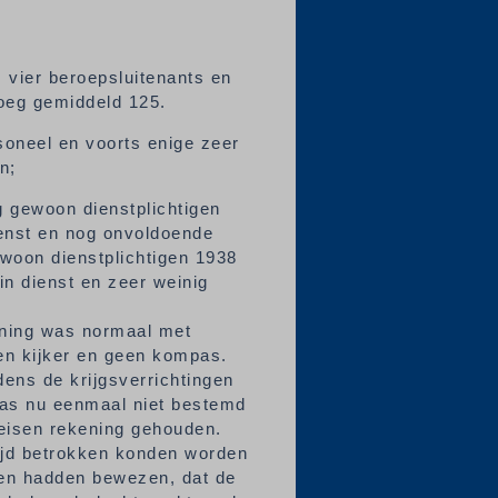
 vier beroepsluitenants en
roeg gemiddeld 125.
rsoneel en voorts enige zeer
en;
ng gewoon dienstplichtigen
ienst en nog onvoldoende
gewoon dienstplichtigen 1938
n dienst en zeer weinig
ening was normaal met
geen kijker en geen kompas.
dens de krijgsverrichtingen
as nu eenmaal niet bestemd
e eisen rekening gehouden.
ijd betrokken konden worden
gen hadden bewezen, dat de