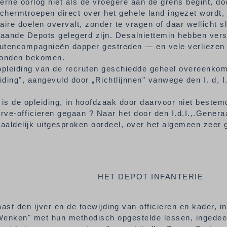
rne oorlog niet als de vroegere aan de grens begint, d
chermtroepen direct over het gehele land ingezet wordt, 
taire doelen overvalt, zonder te vragen of daar wellicht s
aande Depots gelegerd zijn. Desalniettemin hebben vers
rutencompagnieën dapper gestreden — en vele verliezen
onden bekomen.
opleiding van de recruten geschiedde geheel overeenko
iding", aangevuld door „Richtlijnnen" vanwege den I. d, I
is de opleiding, in hoofdzaak door daarvoor niet beste
rve-officieren gegaan ? Naar het door den I.d.I.,.Gener
aaldelijk uitgesproken oordeel, over het algemeen zeer 
HET DEPOT INFANTERIE
aast den ijver en de toewijding van officieren en kader, i
Wenken" met hun methodisch opgestelde lessen, ingedee