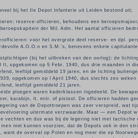
neel bij het IIe Depot Infanterie uit Leiden bestond uit;
cieren: reserve-officieren, behoudens een beroepsmajoor,
beroepskapitein der Mil. Adm. Het aantal officieren bed
rofficieren: voor het overgrote deel reserve- en dpl. pe
devolle A.O.O.n en S.M.'s, benevens enkele capitulant
stplichtigen (bij het uitbreken van den oorlog): de lichti
 II, opgekomen op 5 Febr. 1940, dus drie maanden in d
fend, leeftijd gemiddeld 19 jaren, en de lichting buiten
939, opgekomen op l April 1940, dus slechts zes weken i
fend, leeftijd gemiddeld 21 jaren.
 beide ploegen waren kaderklassen ingedeeld. De bewap
er, karabijn, It. mitr. of pistool. De officieren hadden 
egering van de Depottroepen was zeer verspreid, wat tij
bevelvoering uitermate verzwaarde. Maar — een Depot w
e vechten en dus was bij de legering niet met tactisch
men niet kunnen voorzien, dat de Depots ook in den str
a, want de overval op Polen en nog meer die op Noorwe