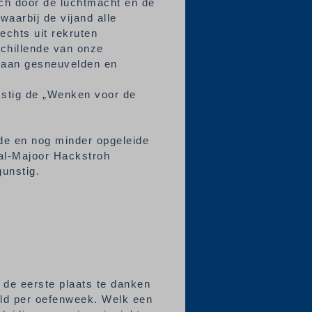
och door de luchtmacht en de
waarbij de vijand alle
lechts uit rekruten
chillende van onze
 aan gesneuvelden en
mstig de „Wenken voor de
.
mde en nog minder opgeleide
aal-Majoor Hackstroh
gunstig.
n de eerste plaats te danken
ld per oefenweek. Welk een