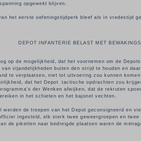
inspanning opgewekt blijven.
an het eerste oefeningstijdperk bleef als in vredestijd
DEPOT INFANTERIE BELAST MET BEWAKING
oog op de mogelijkheid, dat het voornemen om de Depots
 van vijandelijkheden buiten den strijd te houden en daa
and te verplaatsen, niet tot uitvoering zou kunnen komen
nlijkheid, dat het Depot tactische opdrachten zou krijg
programma's der Wenken afwijken, dat de rekruten spoed
reiken in het schieten en het bajonet vechten.
il werden de troepen van het Depot geconsigneerd en vi
fficier ingesteld, elk sterk twee geweergroepen en twee 
van de piketten naar bedreigde plaatsen waren de ménag