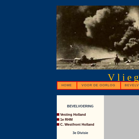
Vlie
HOME
VOOR DE OORLOG
BEVELV
BEVELVOERING
Vesting Holland
1e RHM
C. Westfront Holland
3e Divisie