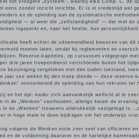
met het vroegere „systeem", waarbij elke Comp. C. de op
l eens zonder inzicht inrichtte. Er is in vredestijd wel
pleiders en de opleiding aan de systematische methodie
andigheid — al weer die „zelfstandigheid" — der met de o
nten ingeperkt en, naar het heette, hun persoonlijkheid
ilisatie heeft echter de uitnemendheid bewezen van dit
vermeld moeten laten, omdat bij reglementen en voorsch
lijven. Reserve-kapiteins, op cursussen volgepropt met 
er drie jaren troependienst verrichtende buiten het tijd
te bezuiniging vergeleken met den ouden toestand, toen 
re jaar zes weken bij den troep diende — deze reserve-
Wenken" onvoorbereid de opleiding van hun rekruten te
ij en het dpl.-kader zich aanvankelijk wellicht al te z
en in de „Wenken" vasthouden, allengs kwam de ervaring
 in de „Wenken" trouwens uitdrukkelijk vastgelegd is, ,,
er in hoge mate te doen bijdragen om het onderwijs vruc
ing volgens de Wenken eiste zeer veel van officieren en
ed en de voldoening daarover en de hartelijke kameraa