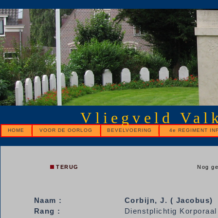
Vliegveld Val
HOME
VOOR DE OORLOG
BEVELVOERING
4e REGIMENT IN
TERUG
Nog ge
Naam :
Corbijn, J. ( Jacobus)
Rang :
Dienstplichtig Korporaal