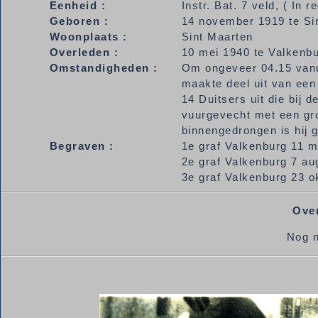
Eenheid :
Instr. Bat. 7 veld, ( In r
Geboren :
14 november 1919 te Si
Woonplaats :
Sint Maarten
Overleden :
10 mei 1940 te Valkenb
Omstandigheden :
Om ongeveer 04.15 van
maakte deel uit van een
14 Duitsers uit die bij 
vuurgevecht met een gro
binnengedrongen is hij 
Begraven :
1e graf Valkenburg 11 m
2e graf Valkenburg 7 a
3e graf Valkenburg 23 o
Over
Nog n