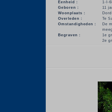
Eenheid :
1-I-
Geboren :
11 ja
Woonplaats :
Dord
Overleden :
Te S
Omstandigheden :
De 
meeg
Begraven :
1e g
2e g