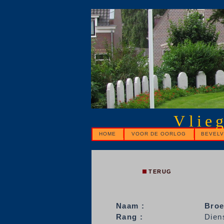
Vlie
HOME
VOOR DE OORLOG
BEVELV
TERUG
Naam :
Broe
Rang :
Dien