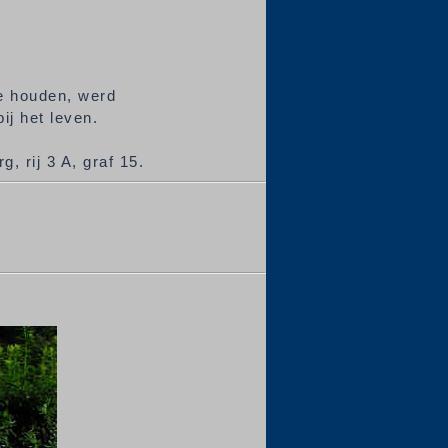
te houden, werd
j het leven.
, rij 3 A, graf 15.