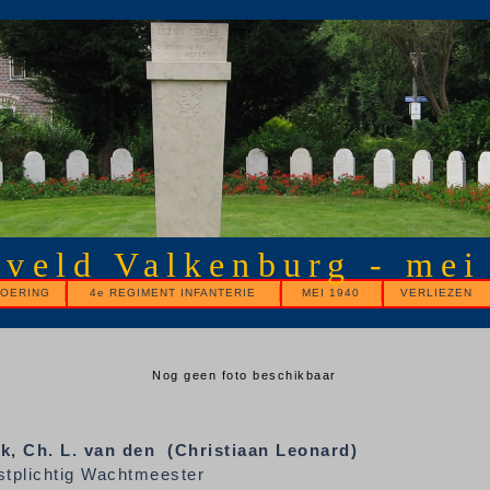
gveld Valkenburg - mei
OERING
4e REGIMENT INFANTERIE
MEI 1940
VERLIEZEN
Nog geen foto beschikbaar
k, Ch.
L. van den (Christiaan Leonard)
stplichtig Wachtmeester