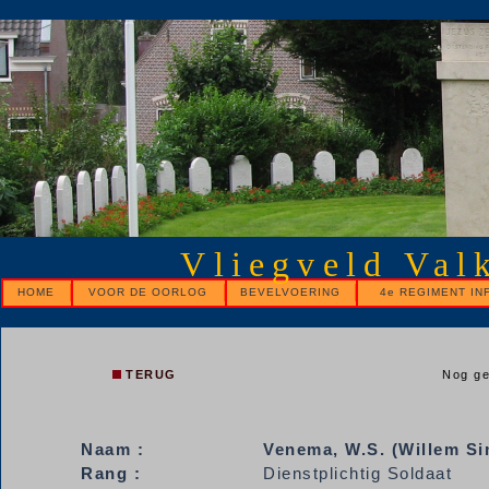
Vliegveld Val
HOME
VOOR DE OORLOG
BEVELVOERING
4e REGIMENT IN
TERUG
Nog ge
Naam :
Venema, W.S. (Willem S
Rang :
Dienstplichtig Soldaat