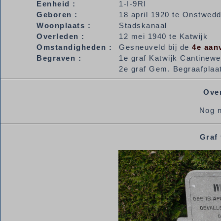
Eenheid :
1-I-9RI
Geboren :
18 april 1920 te Onstwed
Woonplaats :
Stadskanaal
Overleden :
12 mei 1940 te Katwijk
Omstandigheden :
Gesneuveld bij de
4e aan
Begraven :
1e graf Katwijk Cantinew
2e graf Gem. Begraafplaats
Over
Nog n
Graf 