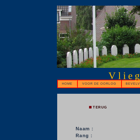
Vlie
HOME
VOOR DE OORLOG
BEVELV
TERUG
Naam :
Rang :