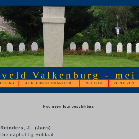
gveld Valkenburg - mei
OERING
4e REGIMENT INFANTERIE
MEI 1940
VERLIEZEN
Nog geen foto beschikbaar
Reinders,
J. (Jans)
Dienstplichtig Soldaat