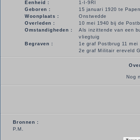
Eenheid :
1-I-9RI
Geboren :
15 januari 1920 te Pape
Woonplaats :
Onstwedde
Overleden :
10 mei 1940 bij de Post
Omstandigheden :
Als inzittende van een b
vliegtuig
Begraven :
1e graf Postbrug 11 mei
2e graf Militair ereveld
Over
Nog n
Bronnen :
P.M.