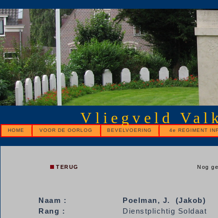
Vliegveld Val
HOME
VOOR DE OORLOG
BEVELVOERING
4e REGIMENT IN
TERUG
Nog ge
Naam :
Poelman,
J. (Jakob)
Rang :
Dienstplichtig Soldaat