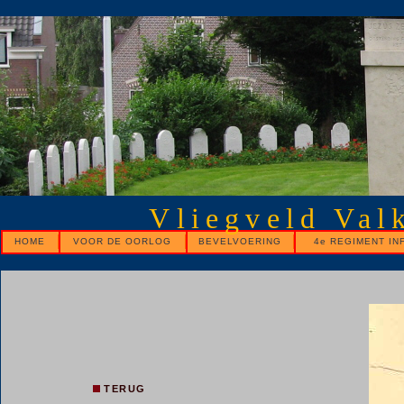
Vliegveld Val
HOME
VOOR DE OORLOG
BEVELVOERING
4e REGIMENT IN
TERUG