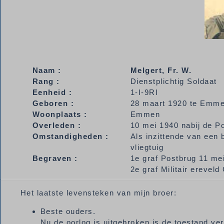
Naam :
Melgert,
Fr. W.
Rang :
Dienstplichtig Soldaat
Eenheid :
1-I-9RI
Geboren :
28 maart 1920 te Emm
Woonplaats :
Emmen
Overleden :
10 mei 1940 nabij de P
Omstandigheden :
Als inzittende van een 
vliegtuig
Begraven :
1e graf Postbrug 11 me
2e graf Militair erevel
Het laatste levensteken van mijn broer:
Beste ouders.
Nu de oorlog is uitgebroken is de toestand v