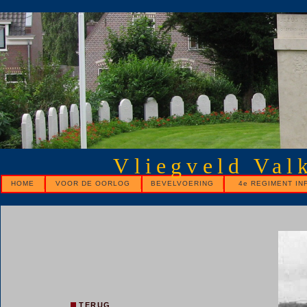
Vliegveld Val
HOME
VOOR DE OORLOG
BEVELVOERING
4e REGIMENT IN
TERUG