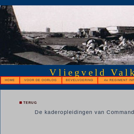
Vliegveld Val
HOME
VOOR DE OORLOG
BEVELVOERING
4e REGIMENT IN
TERUG
De kaderopleidingen van Commandan