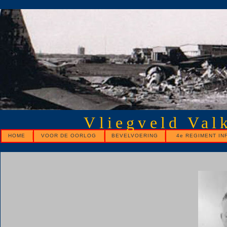
Vliegveld Val
HOME
VOOR DE OORLOG
BEVELVOERING
4e REGIMENT IN