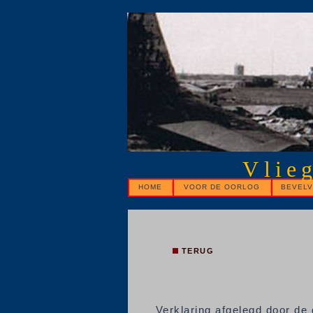
Vlie
HOME
VOOR DE OORLOG
BEVELV
TERUG
Verklaring afgelegd door de 