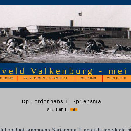
gveld Valkenburg - mei
OERING
4e REGIMENT INFANTERIE
MEI 1940
VERLIEZEN
Dpl. ordonnans T. Spriensma.
Staf-I-9R.I..
dpl.soldaat ordonnans Spriensma T. destijds ingedeeld bi