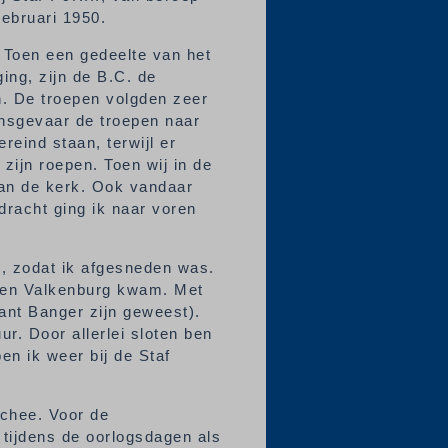
ebruari 1950.
 Toen een gedeelte van het
ing, zijn de B.C. de
n. De troepen volgden zeer
ensgevaar de troepen naar
reind staan, terwijl er
zijn roepen. Toen wij in de
van de kerk. Ook vandaar
dracht ging ik naar voren
n, zodat ik afgesneden was.
uiten Valkenburg kwam. Met
nant Banger zijn geweest).
r. Door allerlei sloten ben
en ik weer bij de Staf
Schee. Voor de
tijdens de oorlogsdagen als