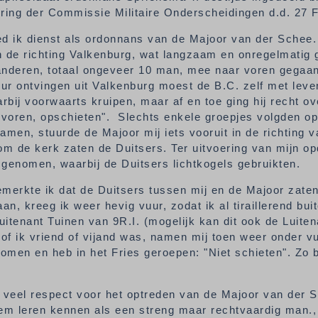
ring der Commissie Militaire Onderscheidingen d.d. 27 F
d ik dienst als ordonnans van de Majoor van der Schee.
n de richting Valkenburg, wat langzaam en onregelmatig g
 anderen, totaal ongeveer 10 man, mee naar voren gegaa
vuur ontvingen uit Valkenburg moest de B.C. zelf met lev
rbij voorwaarts kruipen, maar af en toe ging hij recht ove
voren, opschieten". Slechts enkele groepjes volgden op 
amen, stuurde de Majoor mij iets vooruit in de richting 
om de kerk zaten de Duitsers. Ter uitvoering van mijn op
genomen, waarbij de Duitsers lichtkogels gebruikten.
bemerkte ik dat de Duitsers tussen mij en de Majoor zate
an, kreeg ik weer hevig vuur, zodat ik al tiraillerend b
itenant Tuinen van 9R.I. (mogelijk kan dit ook de Luite
of ik vriend of vijand was, namen mij toen weer onder vuu
omen en heb in het Fries geroepen: "Niet schieten". Zo b
 veel respect voor het optreden van de Majoor van der 
em leren kennen als een streng maar rechtvaardig man., 