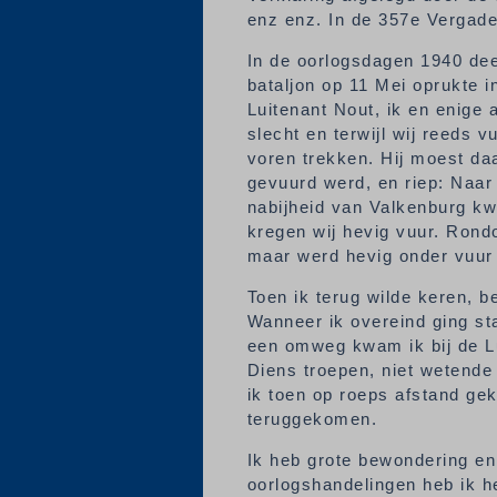
enz enz. In de 357e Vergade
In de oorlogsdagen 1940 dee
bataljon op 11 Mei oprukte i
Luitenant Nout, ik en enige
slecht en terwijl wij reeds 
voren trekken. Hij moest daa
gevuurd werd, en riep: Naar 
nabijheid van Valkenburg kw
kregen wij hevig vuur. Rond
maar werd hevig onder vuur 
Toen ik terug wilde keren, 
Wanneer ik overeind ging sta
een omweg kwam ik bij de Lu
Diens troepen, niet wetende 
ik toen op roeps afstand gek
teruggekomen.
Ik heb grote bewondering en
oorlogshandelingen heb ik h