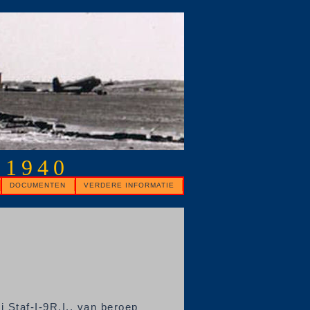
 1940
DOCUMENTEN
VERDERE INFORMATIE
j Staf-I-9R.I., van beroep