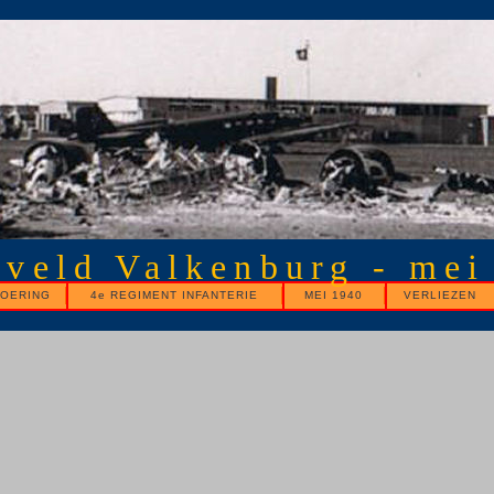
gveld Valkenburg - mei
OERING
4e REGIMENT INFANTERIE
MEI 1940
VERLIEZEN