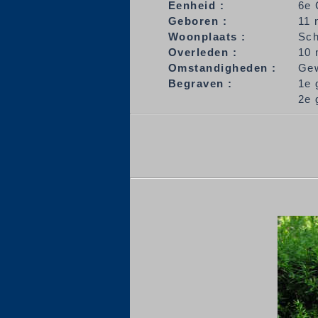
Eenheid :
6e 
Geboren :
11 
Woonplaats :
Sc
Overleden :
10 
Omstandigheden :
Gew
Begraven :
1e 
2e 