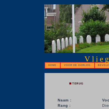
Vlie
HOME
VOOR DE OORLOG
BEVELV
TERUG
Naam :
Voo
Rang :
Die