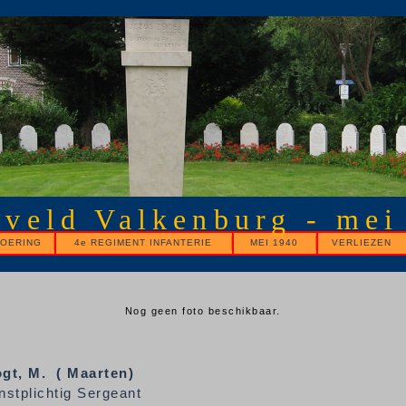
gveld Valkenburg - mei
OERING
4e REGIMENT INFANTERIE
MEI 1940
VERLIEZEN
Nog geen foto beschikbaar.
gt, M. ( Maarten)
nstplichtig Sergeant