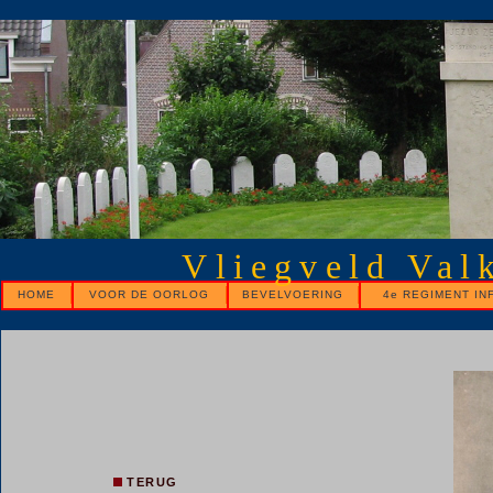
Vliegveld Val
HOME
VOOR DE OORLOG
BEVELVOERING
4e REGIMENT IN
TERUG