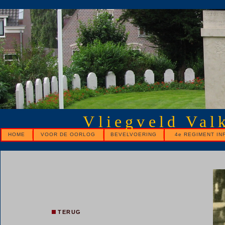
Vliegveld Val
HOME
VOOR DE OORLOG
BEVELVOERING
4e REGIMENT IN
TERUG