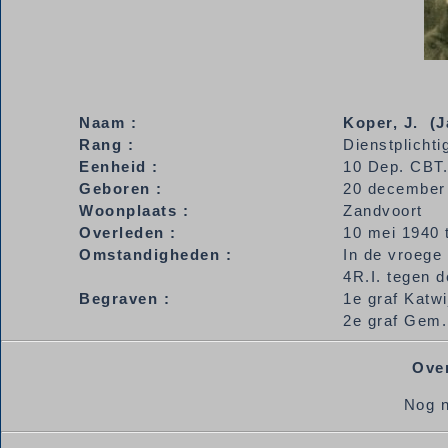
Naam :
Koper, J. (J
Rang :
Dienstplichti
Eenheid :
10 Dep. CBT.
Geboren :
20 december 
Woonplaats :
Zandvoort
Overleden :
10 mei 1940 
Omstandigheden :
In de vroege
4R.I. tegen d
Begraven :
1e graf Katw
2e graf Gem. 
Over
Nog n