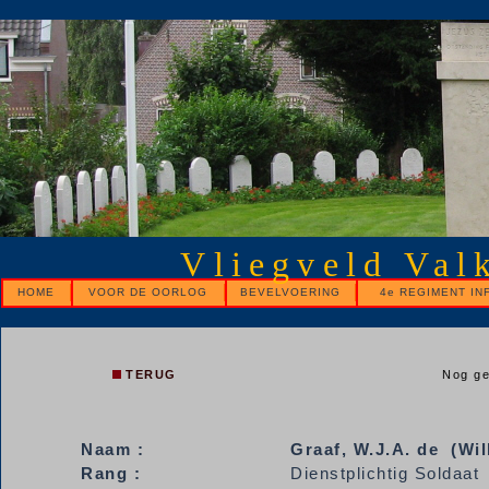
Vliegveld Val
HOME
VOOR DE OORLOG
BEVELVOERING
4e REGIMENT IN
TERUG
Nog ge
Naam :
Graaf, W.J.A. de (Wi
Rang :
Dienstplichtig Soldaat