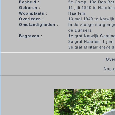
Eenheid :
5e Comp. 10e Dep.Bat
Geboren :
11 juli 1920 te Haarle
Woonplaats :
Haarlem
Overleden :
10 mei 1940 te Katwijk
Omstandigheden :
In de vroege morgen g
de Duitsers
Begraven :
1e graf Katwijk Canti
2e graf Haarlem 1 juni
3e graf Militair erevel
Over
Nog n