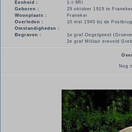
Eenheid :
1-I-9RI
Geboren :
29 oktober 1919 te Franeke
Woonplaats :
Franeker
Overleden :
10 mei 1940 bij de Postbru
Omstandigheden :
Begraven :
1e graf Oegstgeest (Groene
2e graf Militair ereveld Gr
Over
Nog n