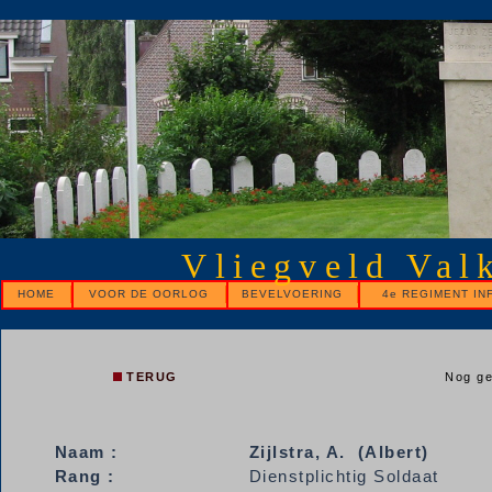
Vliegveld Val
HOME
VOOR DE OORLOG
BEVELVOERING
4e REGIMENT IN
TERUG
Nog ge
Naam :
Zijlstra,
A. (Albert)
Rang :
Dienstplichtig Soldaat