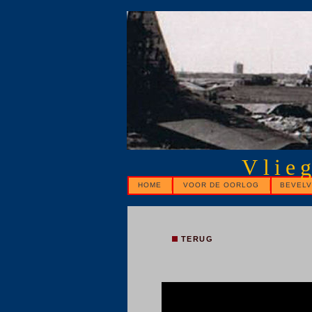
Vlie
HOME
VOOR DE OORLOG
BEVELV
TERUG