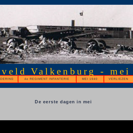
gveld Valkenburg - mei
OERING
4e REGIMENT INFANTERIE
MEI 1940
VERLIEZEN
De eerste dagen in mei