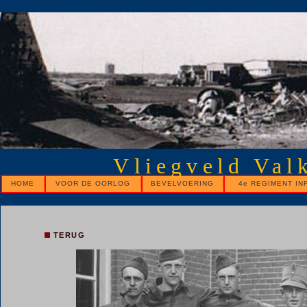
Vliegveld Val
HOME
VOOR DE OORLOG
BEVELVOERING
4e REGIMENT IN
TERUG