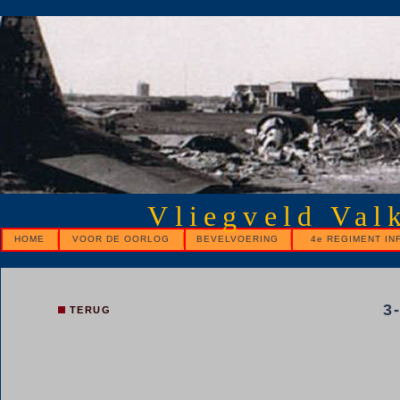
Vliegveld Val
HOME
VOOR DE OORLOG
BEVELVOERING
4e REGIMENT IN
3-
TERUG