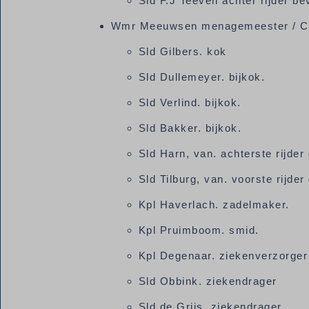
Sld F.J Teeven achter rijder b
Wmr Meeuwsen menagemeester / C
Sld Gilbers. kok
Sld Dullemeyer. bijkok.
Sld Verlind. bijkok.
Sld Bakker. bijkok.
Sld Harn, van. achterste rijd
Sld Tilburg, van. voorste rijd
Kpl Haverlach. zadelmaker.
Kpl Pruimboom. smid.
Kpl Degenaar. ziekenverzorge
Sld Obbink. ziekendrager
Sld de Grijs. ziekendrager