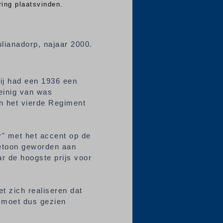
ring plaatsvinden.
ulianadorp, najaar 2000.
Hij had een 1936 een
einig van was
an het vierde Regiment
r" met het accent op de
betoon geworden aan
ar de hoogste prijs voor
t zich realiseren dat
t moet dus gezien