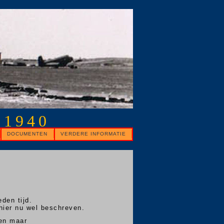
 1940
DOCUMENTEN
VERDERE INFORMATIE
den tijd.
hier nu wel beschreven.
en maar