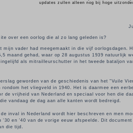
updates zullen alleen nog bij hoge uitzonde
J
e over een oorlog die al zo lang geleden is?
at mijn vader had meegemaakt in die vijf oorlogsdagen. 
n 5,5 maand gehad, waar op 28 augustus 1939 natuurlijk w
ingelijfd als mitrailleurschutter in het tweede bataljon v
 verslag geworden van de geschiedenis van het "Vuile Vie
n rondom het vliegveld in 1940. Het is daarmee een eer
or de vrijheid van Nederland en speciaal voor hen die da
 die vandaag de dag aan alle kanten wordt bedreigd.
 de inval in Nederland wordt hier beschreven en men moe
ren '30 en '40 van de vorige eeuw afspeelde. Dit documen
 die tijd.