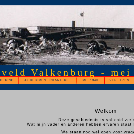
gveld Valkenburg - mei
OERING
4e REGIMENT INFANTERIE
MEI 1940
VERLIEZEN
Welkom
Deze geschiedenis is voltooid verle
Wat mijn vader en anderen hebben ervaren staat 
We staan nog wel open voor vrag